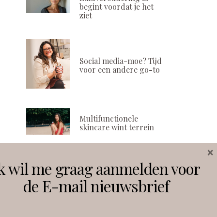
begint voordat je het
ziet
Social media-moe? Tijd
voor een andere go-to
Multifunctionele
skincare wint terrein
×
k wil me graag aanmelden voor
Volg ons
de E-mail nieuwsbrief
Instagram
Facebook