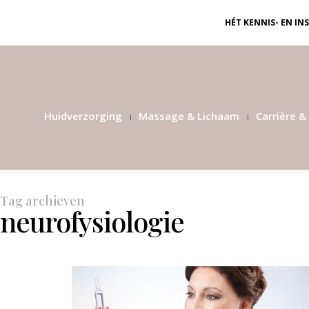
HÉT KENNIS- EN I
Huidverzorging
Massage & Lichaam
Carrière & 
Tag archieven
neurofysiologie