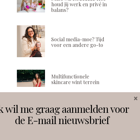
houd jij werk en privé in
balans?
Social media-moe? Tijd
voor een andere go-to
Multifunctionele
skincare wint terrein
×
k wil me graag aanmelden voor
Volg ons
de E-mail nieuwsbrief
Instagram
Facebook