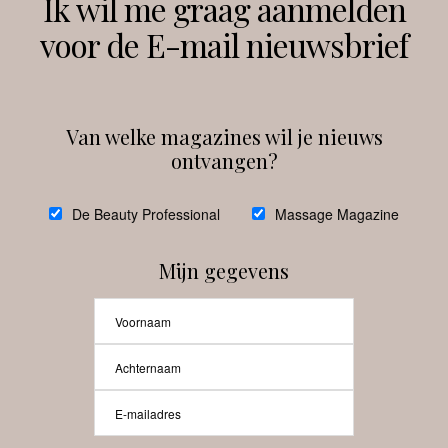
Ik wil me graag aanmelden
voor de E-mail nieuwsbrief
Instagram
Facebook
Van welke magazines wil je nieuws
ontvangen?
@
debeautyprofessional
De Beauty Professional
Massage Magazine
Mijn gegevens
Laat meer posts zien
Beauty-Pro.nl