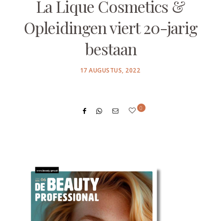
La Lique Cosmetics &
Opleidingen viert 20-jarig
bestaan
POSTED
17 AUGUSTUS, 2022
ON
0