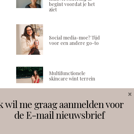
begint voordat je het
ziet
Social media-moe? Tijd
voor een andere go-to
Multifunctionele
skincare wint terrein
×
k wil me graag aanmelden voor
Volg ons
de E-mail nieuwsbrief
Instagram
Facebook