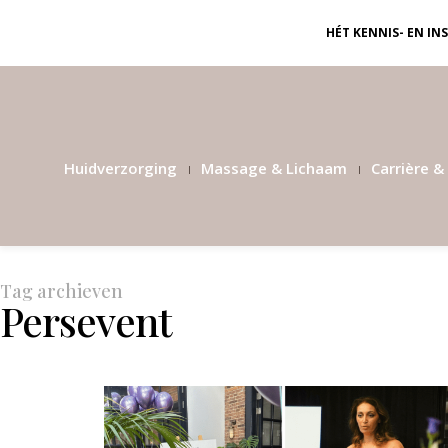
HÉT KENNIS- EN I
Huidverzorging
Massage & Lichaam
Carrière & 
Tag archieven
Persevent