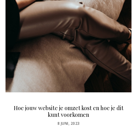
Hoe jouw website je omzet kost en hoe je dit
kunt voorkomen
POSTED
8 JUNI, 2023
ON