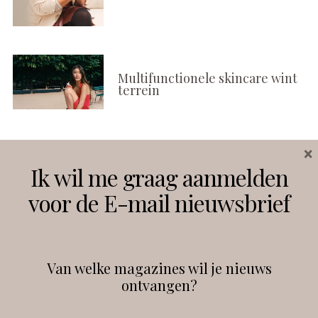
Multifunctionele skincare wint
terrein
×
Volg ons
Ik wil me graag aanmelden
voor de E-mail nieuwsbrief
Instagram
Facebook
Van welke magazines wil je nieuws
ontvangen?
@
debeautyprofessional