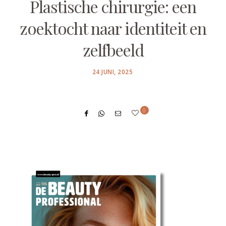
Plastische chirurgie: een
zoektocht naar identiteit en
zelfbeeld
POSTED
24 JUNI, 2025
ON
0