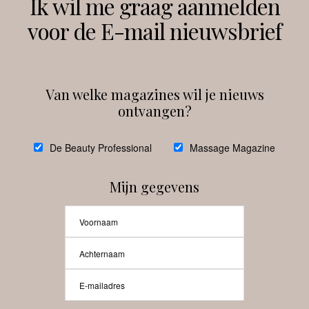
Ik wil me graag aanmelden
voor de E-mail nieuwsbrief
Instagram
Facebook
Van welke magazines wil je nieuws
ontvangen?
@
debeautyprofessional
De Beauty Professional
Massage Magazine
Mijn gegevens
Laat meer posts zien
Beauty-Pro.nl