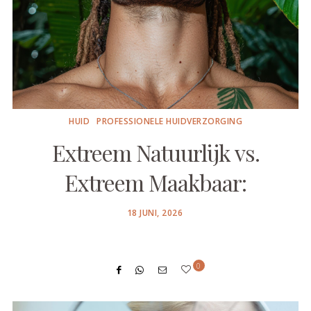
HUID
PROFESSIONELE HUIDVERZORGING
Extreem Natuurlijk vs.
Extreem Maakbaar:
POSTED
18 JUNI, 2026
ON
0