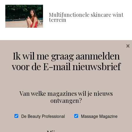
Multifunctionele skincare wint
terrein
×
Volg ons
Ik wil me graag aanmelden
voor de E-mail nieuwsbrief
Instagram
Facebook
Van welke magazines wil je nieuws
ontvangen?
@
debeautyprofessional
De Beauty Professional
Massage Magazine