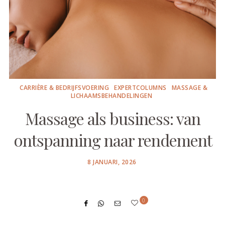
CARRIÈRE & BEDRIJFSVOERING
EXPERTCOLUMNS
MASSAGE &
LICHAAMSBEHANDELINGEN
Massage als business: van
ontspanning naar rendement
POSTED
8 JANUARI, 2026
ON
0