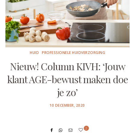
HUID
PROFESSIONELE HUIDVERZORGING
Nieuw! Column KIVH: ‘Jouw
klant AGE-bewust maken doe
je zo’
POSTED
10 DECEMBER, 2020
ON
2