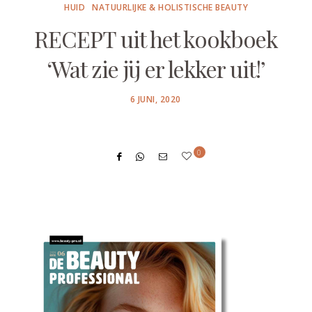
HUID
NATUURLIJKE & HOLISTISCHE BEAUTY
RECEPT uit het kookboek
‘Wat zie jij er lekker uit!’
POSTED
6 JUNI, 2020
ON
0