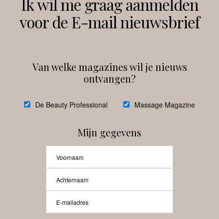
Ik wil me graag aanmelden
voor de E-mail nieuwsbrief
Instagram
Facebook
Van welke magazines wil je nieuws
ontvangen?
@
debeautyprofessional
De Beauty Professional
Massage Magazine
Mijn gegevens
Laat meer posts zien
Beauty-Pro.nl