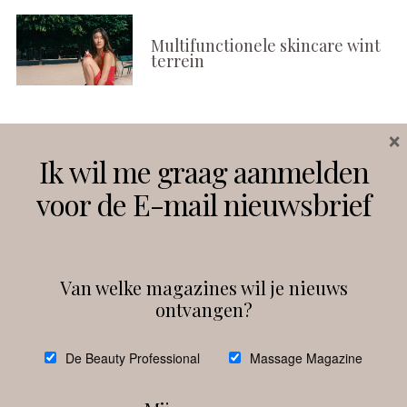
Multifunctionele skincare wint
terrein
×
Volg ons
Ik wil me graag aanmelden
voor de E-mail nieuwsbrief
Instagram
Facebook
Van welke magazines wil je nieuws
ontvangen?
@
debeautyprofessional
De Beauty Professional
Massage Magazine