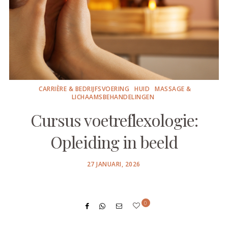
CARRIÈRE & BEDRIJFSVOERING
HUID
MASSAGE &
LICHAAMSBEHANDELINGEN
Cursus voetreflexologie:
Opleiding in beeld
POSTED
27 JANUARI, 2026
ON
0