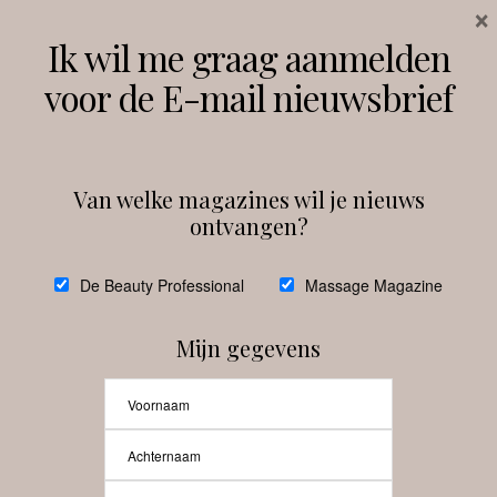
×
Volg ons
Ik wil me graag aanmelden
voor de E-mail nieuwsbrief
Instagram
Facebook
Van welke magazines wil je nieuws
ontvangen?
@
debeautyprofessional
De Beauty Professional
Massage Magazine
Mijn gegevens
Laat meer posts zien