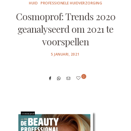
HUID
PROFESSIONELE HUIDVERZORGING
Cosmoprof: Trends 2020
geanalyseerd om 2021 te
voorspellen
POSTED
5 JANUARI, 2021
ON
0