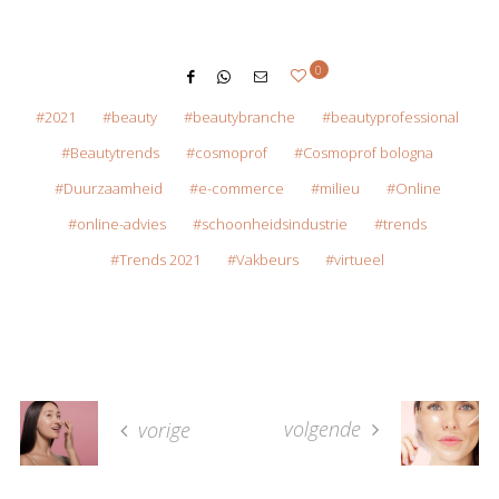
0
2021
beauty
beautybranche
beautyprofessional
Beautytrends
cosmoprof
Cosmoprof bologna
Duurzaamheid
e-commerce
milieu
Online
online-advies
schoonheidsindustrie
trends
Trends 2021
Vakbeurs
virtueel
volgende
vorige