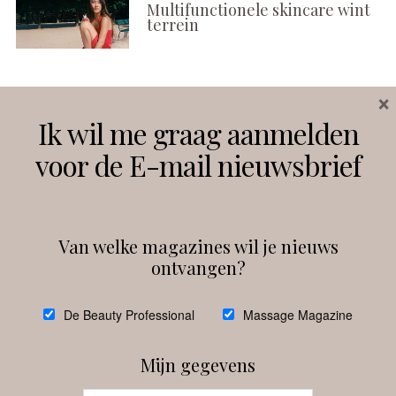
Multifunctionele skincare wint
terrein
×
Volg ons
Ik wil me graag aanmelden
voor de E-mail nieuwsbrief
Instagram
Facebook
Van welke magazines wil je nieuws
ontvangen?
@
debeautyprofessional
De Beauty Professional
Massage Magazine
Mijn gegevens