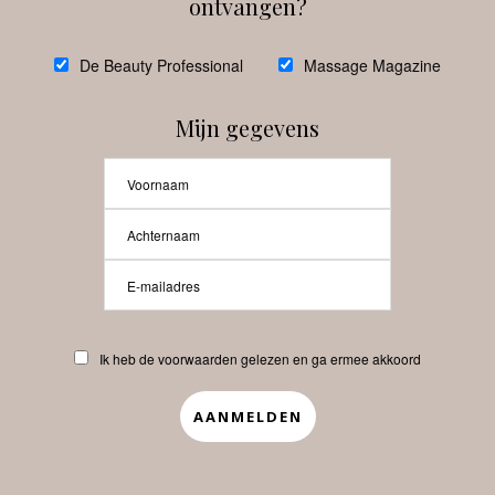
ontvangen?
@
debeautyprofessional
De Beauty Professional
Massage Magazine
Mijn gegevens
Laat meer posts zien
Beauty-Pro.nl
Ik heb de voorwaarden gelezen en ga ermee akkoord
Vacatures
Abonneren
Contact
Privacyverklaring
APP
Copyrights © 2025 Beauty Pro. All Rights Reserved.