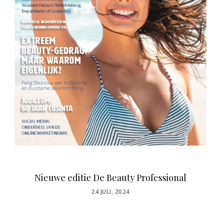
Nieuwe editie De Beauty Professional
POSTED
24 JULI, 2024
ON