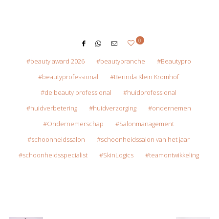
0
beauty award 2026
beautybranche
Beautypro
beautyprofessional
Berinda Klein Kromhof
de beauty professional
huidprofessional
huidverbetering
huidverzorging
ondernemen
Ondernemerschap
Salonmanagement
schoonheidssalon
schoonheidssalon van het jaar
schoonheidsspecialist
SkinLogics
teamontwikkeling