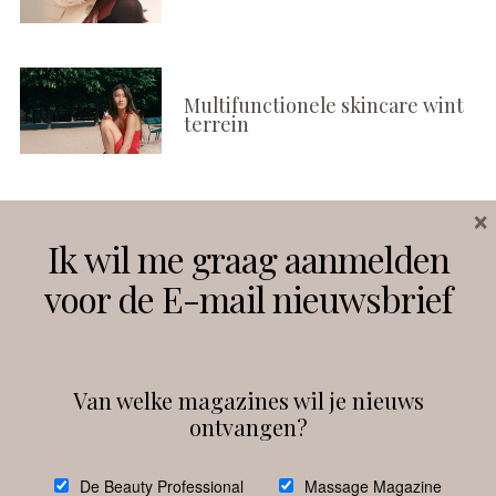
Multifunctionele skincare wint
terrein
×
Volg ons
Ik wil me graag aanmelden
voor de E-mail nieuwsbrief
Instagram
Facebook
Van welke magazines wil je nieuws
ontvangen?
@
debeautyprofessional
De Beauty Professional
Massage Magazine