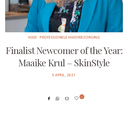
HUID
PROFESSIONELE HUIDVERZORGING
Finalist Newcomer of the Year:
Maaike Krul – SkinStyle
POSTED
5 APRIL, 2021
ON
0