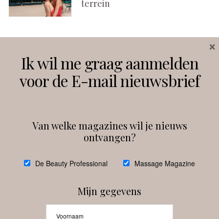
terrein
×
Volg ons
Ik wil me graag aanmelden
voor de E-mail nieuwsbrief
Instagram
Facebook
Van welke magazines wil je nieuws
ontvangen?
@
debeautyprofessional
De Beauty Professional
Massage Magazine
Mijn gegevens