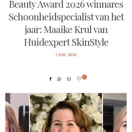
Beauty Award 2026 winnares
Schoonheidspecialist van het
jaar: Maaike Krul van
Huidexpert SkinStyle
POSTED
1 JUNI, 2026
ON
0