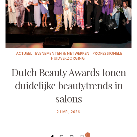
ACTUEEL
EVENEMENTEN & NETWERKEN
PROFESSIONELE
HUIDVERZORGING
Dutch Beauty Awards tonen
duidelijke beautytrends in
salons
POSTED
21 MEI, 2026
ON
0