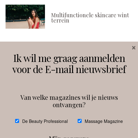
Multifunctionele skincare wint
terrein
×
Volg ons
Ik wil me graag aanmelden
voor de E-mail nieuwsbrief
Instagram
Facebook
Van welke magazines wil je nieuws
ontvangen?
@
debeautyprofessional
De Beauty Professional
Massage Magazine