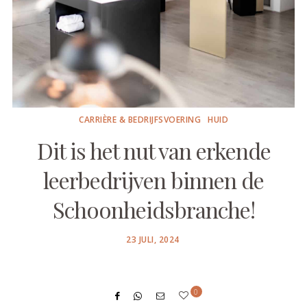
CARRIÈRE & BEDRIJFSVOERING
HUID
Dit is het nut van erkende
leerbedrijven binnen de
Schoonheidsbranche!
POSTED
23 JULI, 2024
ON
0