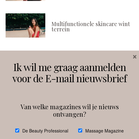
Multifunctionele skincare wint
terrein
×
Volg ons
Ik wil me graag aanmelden
voor de E-mail nieuwsbrief
Instagram
Facebook
Van welke magazines wil je nieuws
ontvangen?
@
debeautyprofessional
De Beauty Professional
Massage Magazine