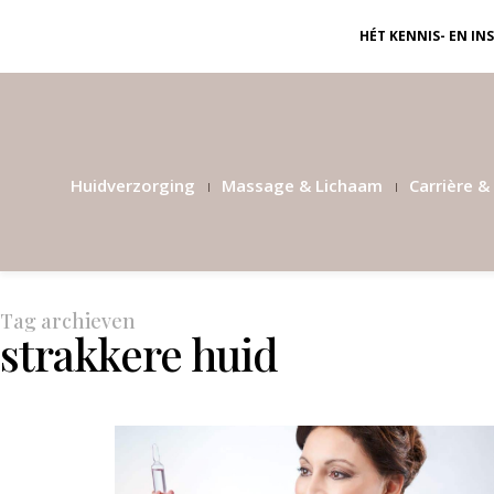
HÉT KENNIS- EN I
Huidverzorging
Massage & Lichaam
Carrière & 
Tag archieven
strakkere huid