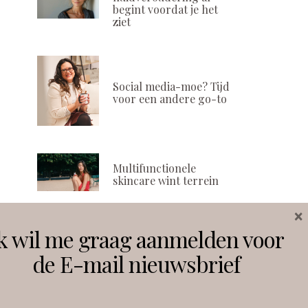
begint voordat je het
ziet
Social media-moe? Tijd
voor een andere go-to
Multifunctionele
skincare wint terrein
×
k wil me graag aanmelden voor
Volg ons
de E-mail nieuwsbrief
Instagram
Facebook