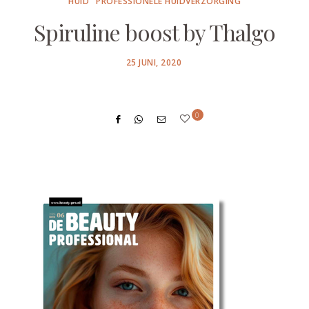
HUID
PROFESSIONELE HUIDVERZORGING
Spiruline boost by Thalgo
POSTED
25 JUNI, 2020
ON
0