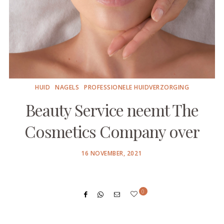
HUID
NAGELS
PROFESSIONELE HUIDVERZORGING
Beauty Service neemt The
Cosmetics Company over
POSTED
16 NOVEMBER, 2021
ON
0