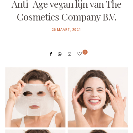
Anti-Age vegan lijn van The
Cosmetics Company B.V.
POSTED
26 MAART, 2021
ON
0