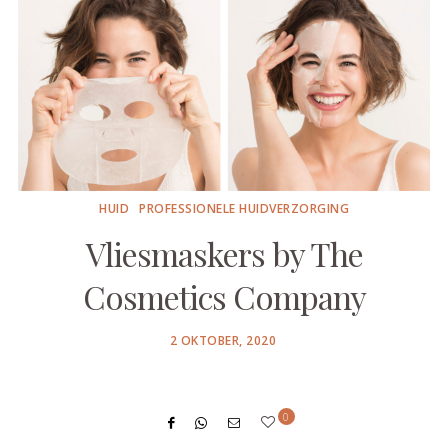
HUID
PROFESSIONELE HUIDVERZORGING
Vliesmaskers by The
Cosmetics Company
POSTED
2 OKTOBER, 2020
ON
0