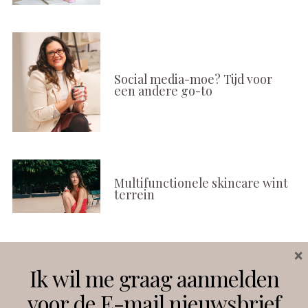
Social media-moe? Tijd voor
een andere go-to
Multifunctionele skincare wint
terrein
×
Volg ons
Ik wil me graag aanmelden
voor de E-mail nieuwsbrief
Instagram
Facebook