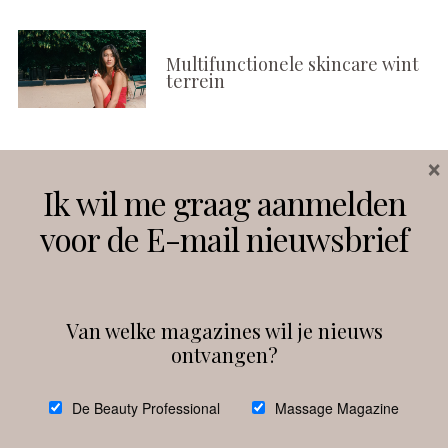
Multifunctionele skincare wint
terrein
×
Volg ons
Ik wil me graag aanmelden
voor de E-mail nieuwsbrief
Instagram
Facebook
Van welke magazines wil je nieuws
ontvangen?
@
debeautyprofessional
De Beauty Professional
Massage Magazine