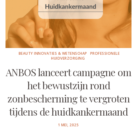
BEAUTY INNOVATIES & WETENSCHAP
PROFESSIONELE
HUIDVERZORGING
ANBOS lanceert campagne om
het bewustzijn rond
zonbescherming te vergroten
tijdens de huidkankermaand
POSTED
1 MEI, 2025
ON