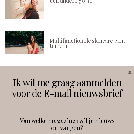
een andere go-to
Multifunctionele skincare wint
terrein
×
Volg ons
Ik wil me graag aanmelden
voor de E-mail nieuwsbrief
Instagram
Facebook
Van welke magazines wil je nieuws
ontvangen?
@
debeautyprofessional