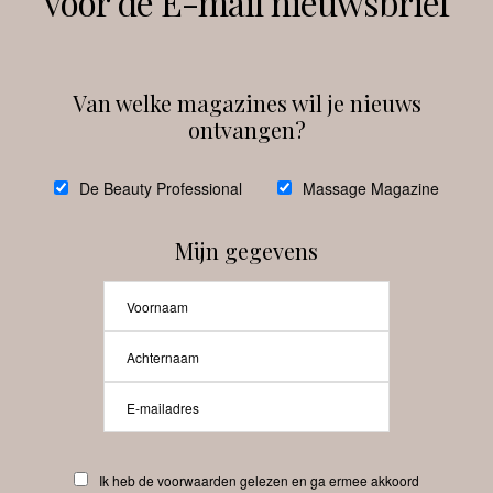
voor de E-mail nieuwsbrief
Instagram
Facebook
Van welke magazines wil je nieuws
ontvangen?
@
debeautyprofessional
De Beauty Professional
Massage Magazine
Mijn gegevens
Laat meer posts zien
Beauty-Pro.nl
Ik heb de voorwaarden gelezen en ga ermee akkoord