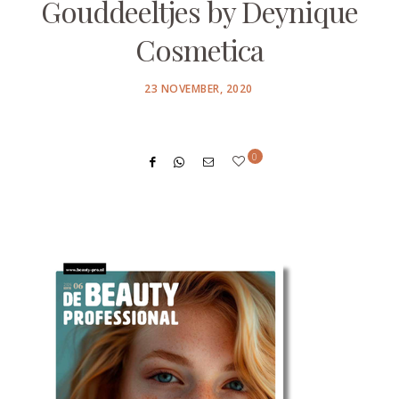
Gouddeeltjes by Deynique
Cosmetica
POSTED
23 NOVEMBER, 2020
ON
0