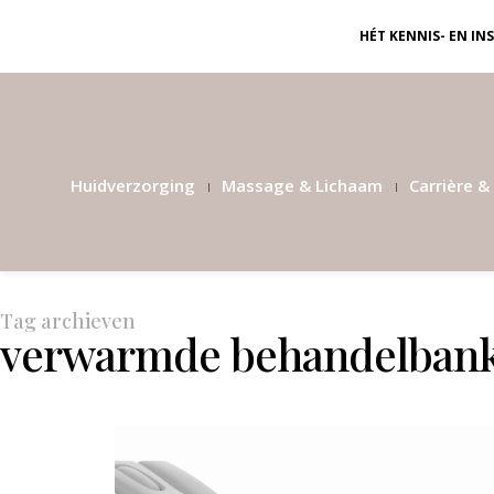
HÉT KENNIS- EN I
Huidverzorging
Massage & Lichaam
Carrière & 
Tag archieven
verwarmde behandelban