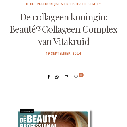
HUID
NATUURLIJKE & HOLISTISCHE BEAUTY
De collageen koningin:
Beauté®Collageen Complex
van Vitakruid
POSTED
19 SEPTEMBER, 2024
ON
0