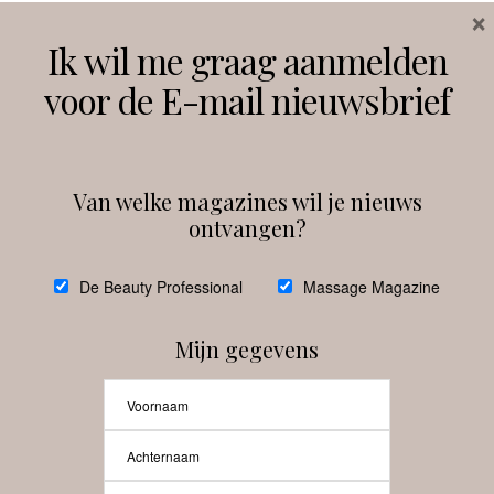
×
Volg ons
Ik wil me graag aanmelden
voor de E-mail nieuwsbrief
Instagram
Facebook
Van welke magazines wil je nieuws
ontvangen?
@
debeautyprofessional
De Beauty Professional
Massage Magazine
Mijn gegevens
Laat meer posts zien