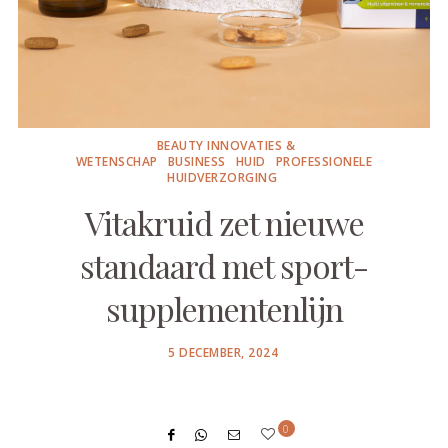
BEAUTY INNOVATIES &
WETENSCHAP
BUSINESS
HUID
PROFESSIONELE
HUIDVERZORGING
Vitakruid zet nieuwe
standaard met sport-
supplementenlijn
POSTED
5 DECEMBER, 2024
ON
0