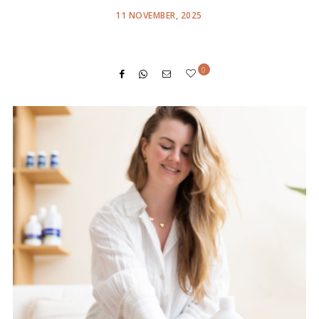
POSTED
11 NOVEMBER, 2025
ON
0