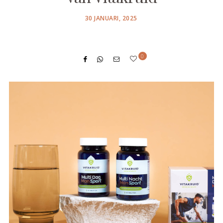
POSTED
30 JANUARI, 2025
ON
0