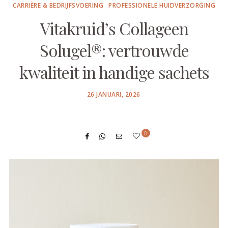
CARRIÈRE & BEDRIJFSVOERING
PROFESSIONELE HUIDVERZORGING
Vitakruid’s Collageen
Solugel®: vertrouwde
kwaliteit in handige sachets
POSTED
26 JANUARI, 2026
ON
0