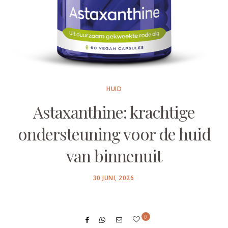
HUID
Astaxanthine: krachtige
ondersteuning voor de huid
van binnenuit
POSTED
30 JUNI, 2026
ON
0