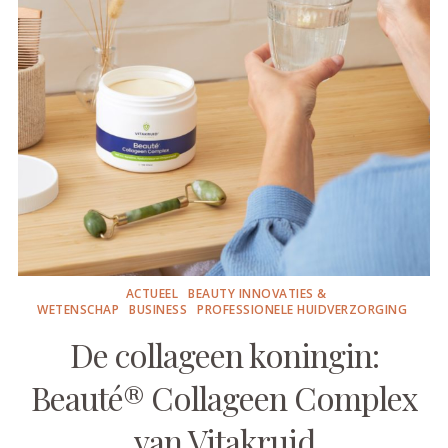
ACTUEEL
BEAUTY INNOVATIES &
WETENSCHAP
BUSINESS
PROFESSIONELE HUIDVERZORGING
De collageen koningin:
Beauté® Collageen Complex
van Vitakruid