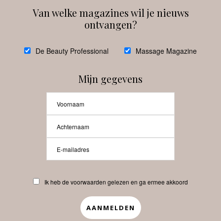
Van welke magazines wil je nieuws
ontvangen?
@
debeautyprofessional
De Beauty Professional
Massage Magazine
Mijn gegevens
Laat meer posts zien
Beauty-Pro.nl
Ik heb de voorwaarden gelezen en ga ermee akkoord
Vacatures
Abonneren
Contact
Privacyverklaring
APP