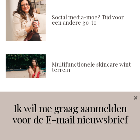
Social media-moe? Tijd voor
een andere go-to
Multifunctionele skincare wint
terrein
×
Volg ons
Ik wil me graag aanmelden
voor de E-mail nieuwsbrief
Instagram
Facebook