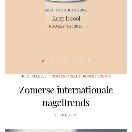
HUID
PRODUCTNIEUWS
Keep it cool
de
POSTED
6 AUGUSTUS, 2026
ON
HUID
NAGELS
PROFESSIONELE HUIDVERZORGING
Zomerse internationale
nageltrends
POSTED
29 JULI, 2021
ON