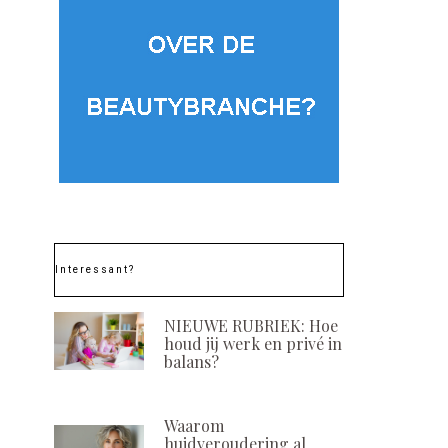
: T
kwartaal
Mois
van 2026
Da
POSTED
1 AUGUSTUS, 2026
ON
Clea
g Ge
Med
POSTE
30 JUL
ON
Interessant?
NIEUWE RUBRIEK: Hoe
houd jij werk en privé in
balans?
Waarom
huidveroudering al