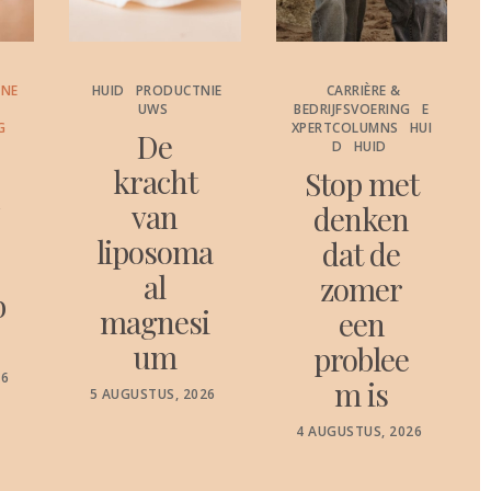
ONE
HUID
PRODUCTNIE
CARRIÈRE &
UWS
BEDRIJFSVOERING
E
G
XPERTCOLUMNS
HUI
De
D
HUID
kracht
Stop met
c
van
denken
liposoma
dat de
al
zomer
b
magnesi
een
um
problee
26
m is
POSTED
5 AUGUSTUS, 2026
ON
POSTED
4 AUGUSTUS, 2026
ON