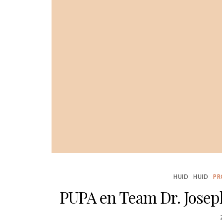
 Total
isture
Daily
eansin
Gel van
edik8
STED
 JULI, 2026
N
HUID
HUID
PR
PUPA en Team Dr. Joseph