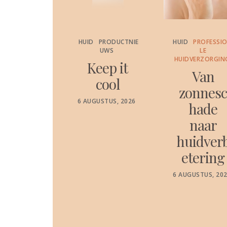
PRODUCTNIE
HUID
PRODUCTNIE
HUID
PROFESSI
UWS
UWS
LE
HUIDVERZORGIN
etensc
Keep it
Van
appelij
cool
zonnes
k
POSTED
6 AUGUSTUS, 2026
hade
ON
ewezen
naar
dratati
huidver
e die
etering
ijft tot
POSTED
6 AUGUSTUS, 20
je
ON
lgende
iniging