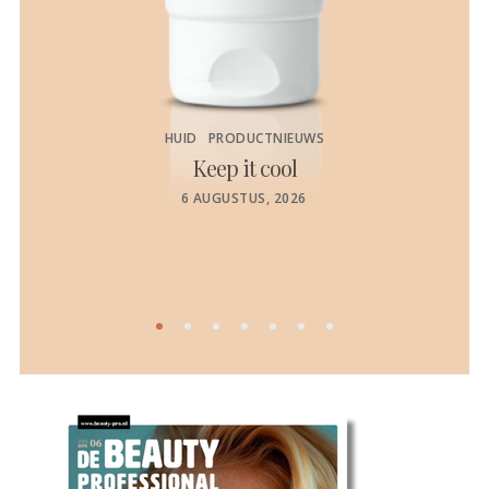
HUID
PRODUCTNIEUWS
Keep it cool
de
POSTED
6 AUGUSTUS, 2026
ON