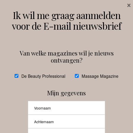
×
Volg ons
Ik wil me graag aanmelden
voor de E-mail nieuwsbrief
Instagram
Facebook
Van welke magazines wil je nieuws
ontvangen?
@
debeautyprofessional
De Beauty Professional
Massage Magazine
Mijn gegevens
Laat meer posts zien