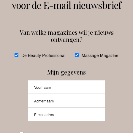
voor de E-mail nieuwsbrief
Instagram
Facebook
Van welke magazines wil je nieuws
ontvangen?
@
debeautyprofessional
De Beauty Professional
Massage Magazine
Mijn gegevens
Laat meer posts zien
Beauty-Pro.nl