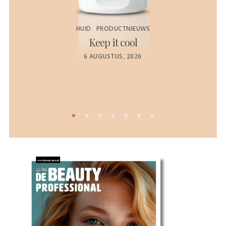
HUID
PRODUCTNIEUWS
Keep it cool
de
POSTED
6 AUGUSTUS, 2026
ON