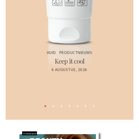
HUID
PRODUCTNIEUWS
Keep it cool
de
POSTED
6 AUGUSTUS, 2026
ON