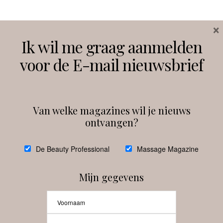
×
Volg ons
Ik wil me graag aanmelden
voor de E-mail nieuwsbrief
Instagram
Facebook
Van welke magazines wil je nieuws
ontvangen?
@
debeautyprofessional
De Beauty Professional
Massage Magazine
Mijn gegevens
Laat meer posts zien