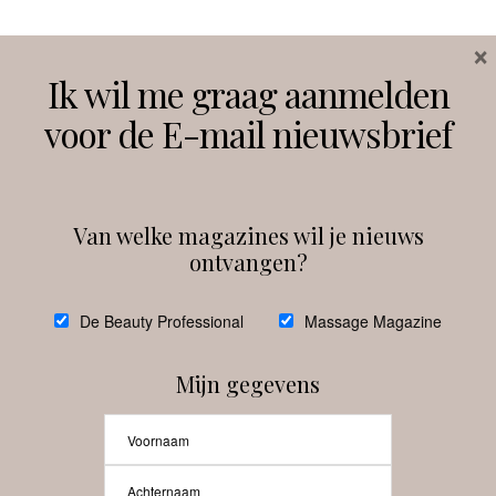
×
Volg ons
Ik wil me graag aanmelden
voor de E-mail nieuwsbrief
Instagram
Facebook
Van welke magazines wil je nieuws
ontvangen?
@
debeautyprofessional
De Beauty Professional
Massage Magazine
Mijn gegevens
Laat meer posts zien