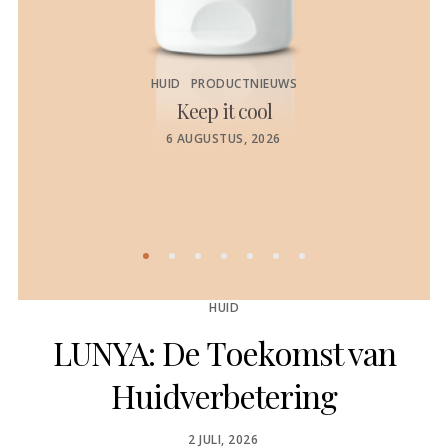
HUID
PRODUCTNIEUWS
Keep it cool
de
POSTED
6 AUGUSTUS, 2026
ON
HUID
LUNYA: De Toekomst van
Huidverbetering
POSTED
2 JULI, 2026