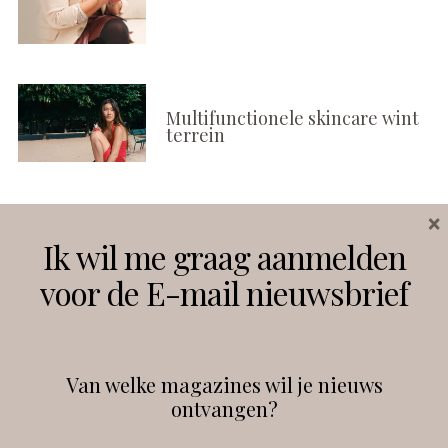
Multifunctionele skincare wint
terrein
×
Volg ons
Ik wil me graag aanmelden
voor de E-mail nieuwsbrief
Instagram
Facebook
Van welke magazines wil je nieuws
ontvangen?
@
debeautyprofessional