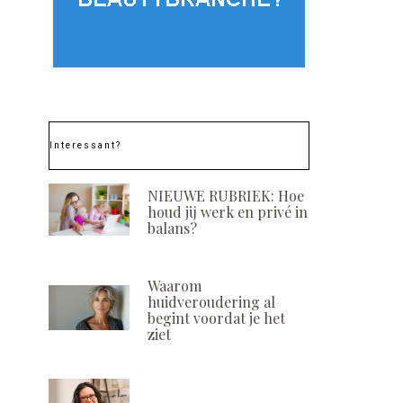
Ontdek de magie van
Intensive Wri
spijsverteringsenzymen
Correcting Se
voor een stralende
Thalgo
huid!
POSTED
16 AUGUSTUS, 
ON
POSTED
29 DECEMBER, 2023
ON
Interessant?
NIEUWE RUBRIEK: Hoe
houd jij werk en privé in
balans?
Waarom
huidveroudering al
begint voordat je het
ziet