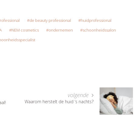
rofessional
de beauty professional
huidprofessional
A
NEM cosmetics
ondernemen
schoonheidssalon
hoonheidsspecialist
volgende
Waarom herstelt de huid ‘s nachts?
al!