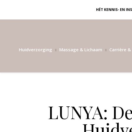
HÉT KENNIS- EN I
Huidverzorging
Massage & Lichaam
Carrière & 
LUNYA: De
Huidv