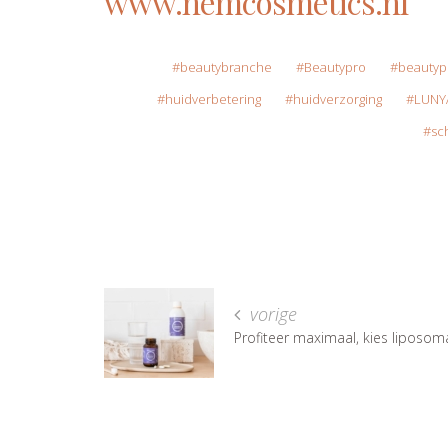
www.nemcosmetics.nl
beautybranche
Beautypro
beautyp
huidverbetering
huidverzorging
LUNY
sc
vorige
Profiteer maximaal, kies liposoma