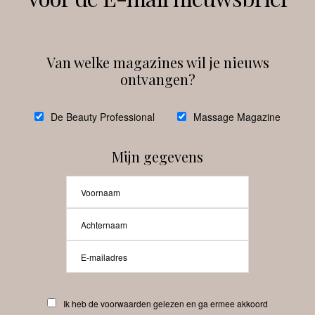
Instagram
Facebook
Van welke magazines wil je nieuws
ontvangen?
@
debeautyprofessional
De Beauty Professional
Massage Magazine
Mijn gegevens
Laat meer posts zien
Beauty-Pro.nl
Ik heb de voorwaarden gelezen en ga ermee akkoord