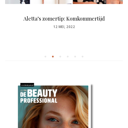
Aletta’s zomertip: Komkommertijd
POSTED
12 MEI, 2022
ON