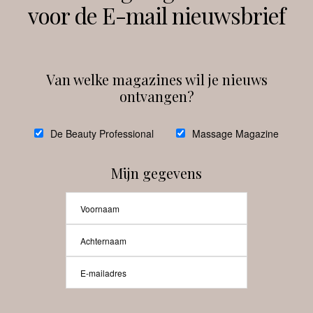
voor de E-mail nieuwsbrief
Instagram
Facebook
Van welke magazines wil je nieuws
ontvangen?
@
debeautyprofessional
De Beauty Professional
Massage Magazine
Mijn gegevens
Laat meer posts zien
Beauty-Pro.nl