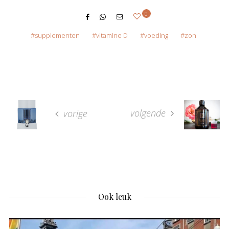
0
supplementen
vitamine D
voeding
zon
volgende
vorige
Ook leuk