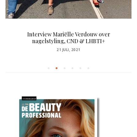
Interview Mariëlle Verdouw over
nagelstyling, CND & LHBTI+
POSTED
21 JULI, 2021
ON