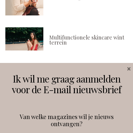
Multifunctionele skincare wint
terrein
×
Volg ons
Ik wil me graag aanmelden
voor de E-mail nieuwsbrief
Instagram
Facebook
Van welke magazines wil je nieuws
ontvangen?
@
debeautyprofessional