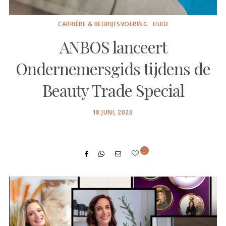
CARRIÈRE & BEDRIJFSVOERING
HUID
ANBOS lanceert
Ondernemersgids tijdens de
Beauty Trade Special
POSTED
18 JUNI, 2026
ON
0