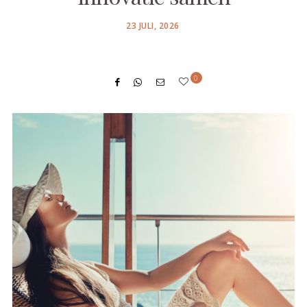
POSTED
23 JULI, 2026
ON
0