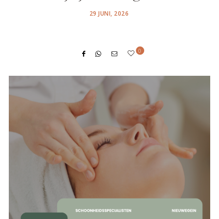
POSTED
29 JUNI, 2026
ON
0