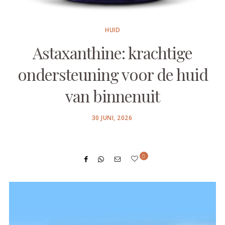
HUID
Astaxanthine: krachtige
ondersteuning voor de huid
van binnenuit
POSTED
30 JUNI, 2026
ON
0