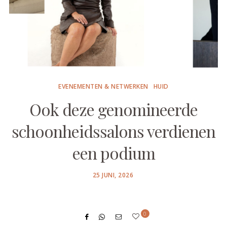
EVENEMENTEN & NETWERKEN
HUID
Ook deze genomineerde
schoonheidssalons verdienen
een podium
POSTED
25 JUNI, 2026
ON
0