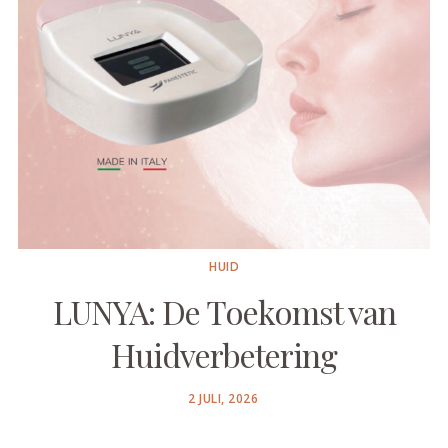
HUID
LUNYA: De Toekomst van
Huidverbetering
POSTED
2 JULI, 2026
ON