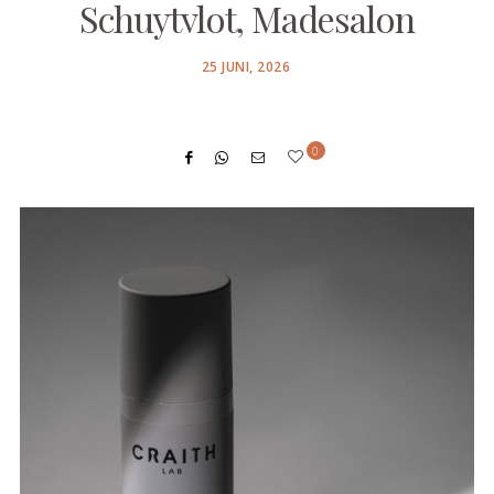
Schuytvlot, Madesalon
POSTED
25 JUNI, 2026
ON
0