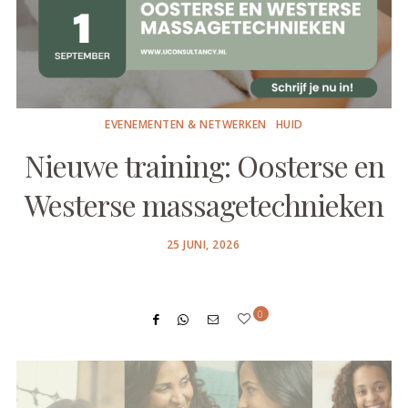
EVENEMENTEN & NETWERKEN
HUID
Nieuwe training: Oosterse en
Westerse massagetechnieken
POSTED
25 JUNI, 2026
ON
0