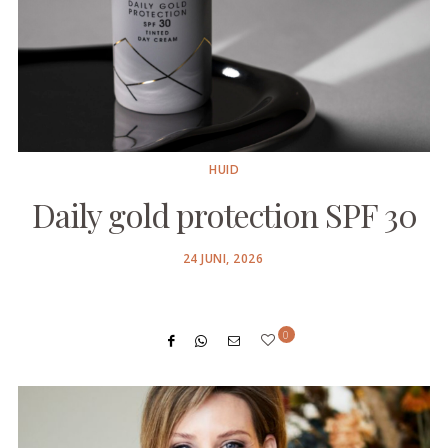
HUID
Daily gold protection SPF 30
POSTED
24 JUNI, 2026
ON
0