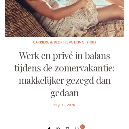
CARRIÈRE & BEDRIJFSVOERING
HUID
Werk en privé in balans
tijdens de zomervakantie:
makkelijker gezegd dan
gedaan
POSTED
15 JULI, 2026
ON
0