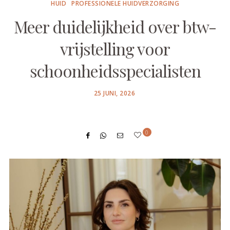
HUID
PROFESSIONELE HUIDVERZORGING
Meer duidelijkheid over btw-
vrijstelling voor
schoonheidsspecialisten
POSTED
25 JUNI, 2026
ON
0