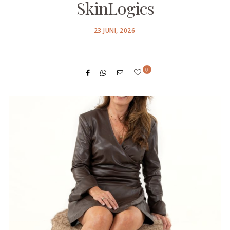
SkinLogics
POSTED
23 JUNI, 2026
ON
0