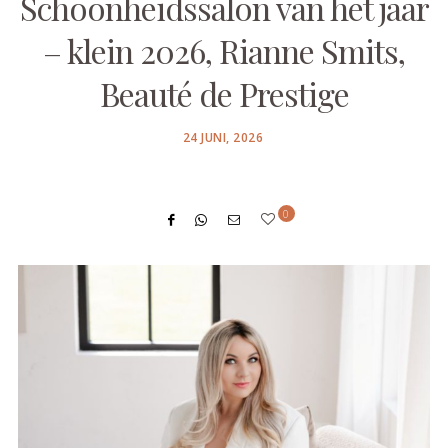
Schoonheidssalon van het jaar
– klein 2026, Rianne Smits,
Beauté de Prestige
POSTED
24 JUNI, 2026
ON
0