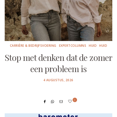
CARRIÈRE & BEDRIJFSVOERING
EXPERTCOLUMNS
HUID
HUID
Stop met denken dat de zomer
een probleem is
POSTED
4 AUGUSTUS, 2026
ON
0