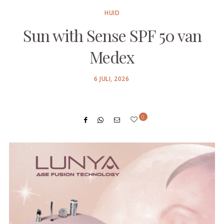
HUID
Sun with Sense SPF 50 van
Medex
POSTED
6 JULI, 2026
ON
0