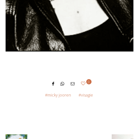
0
micky jooren
visagie