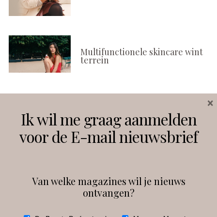
Multifunctionele skincare wint
terrein
×
Volg ons
Ik wil me graag aanmelden
voor de E-mail nieuwsbrief
Instagram
Facebook
Van welke magazines wil je nieuws
ontvangen?
@
debeautyprofessional