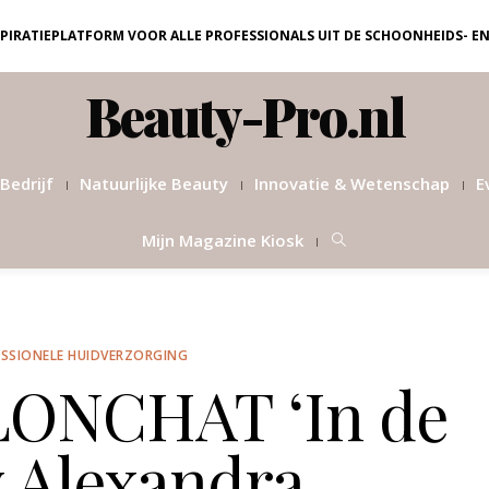
NSPIRATIEPLATFORM VOOR ALLE PROFESSIONALS UIT DE SCHOONHEIDS- E
Beauty-Pro.nl
Bedrijf
Natuurlijke Beauty
Innovatie & Wetenschap
E
Mijn Magazine Kiosk
SSIONELE HUIDVERZORGING
ONCHAT ‘In de
y Alexandra