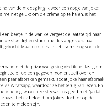
eind van de middag krijg ik weer een appje van Joke:
s me niet gelukt om die crème op te halen, is het
 een beetje in de war. Ze vergeet de laatste tijd haar
j in de stoel ligt en stuurt me dus appjes dat haar
eft gekocht. Maar ook of haar fiets soms nog voor de
n verband met de privacywetgeving vind ik het lastig om
egint ze er op een gegeven moment zelf over en
een paar afspraken gemaakt, zodat Joke haar afspraak
atie via Whatsapp, waardoor ze het terug kan lezen. En
erinnering, waarop ze steevast reageert met: “ja dat
 Daarnaast heb ik beloofd om Joke’s dochter op de
eden te melden zijn.