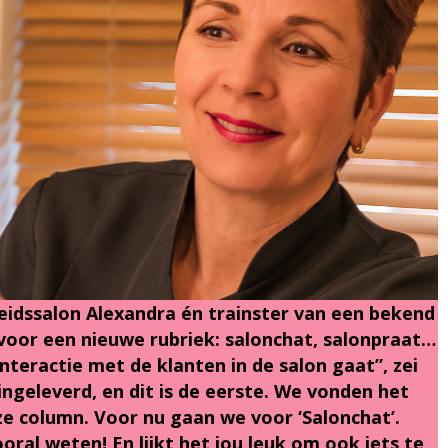
eidssalon Alexandra én trainster van een bekend
oor een nieuwe rubriek: salonchat, salonpraat…
interactie met de klanten in de salon gaat”, zei
 ingeleverd, en dit is de eerste. We vonden het
ze column. Voor nu gaan we voor ‘Salonchat’.
ooral weten! En lijkt het jou leuk om ook iets te