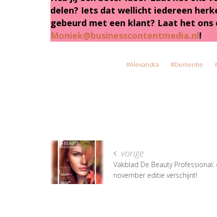
delen? Iets dat wellicht iedereen herken
gebeurd met een klant? Laat het ons 
Moniek@businesscontentmedia.nl
!
Alexandra
Dementie
vorige
Vakblad De Beauty Professional:
november editie verschijnt!