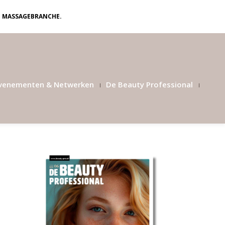
N MASSAGEBRANCHE.
venementen & Netwerken
De Beauty Professional