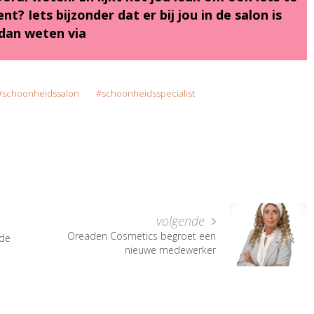
t? Iets bijzonder dat er bij jou in de salon is
dan weten via
schoonheidssalon
schoonheidsspecialist
volgende
Oreaden Cosmetics begroet een
 de
nieuwe medewerker