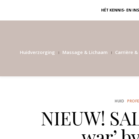
HÉT KENNIS- EN I
Huidverzorging
Massage & Lichaam
Carrière & 
HUID
PROFE
NIEUW! SAL
war’ b