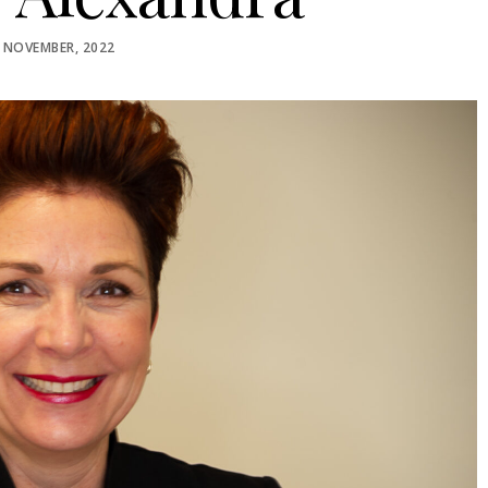
STED
 NOVEMBER, 2022
N