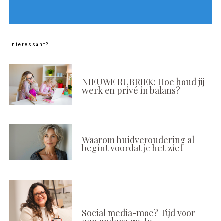
Interessant?
NIEUWE RUBRIEK: Hoe houd jij
werk en privé in balans?
Waarom huidveroudering al
begint voordat je het ziet
Social media-moe? Tijd voor
een andere go-to