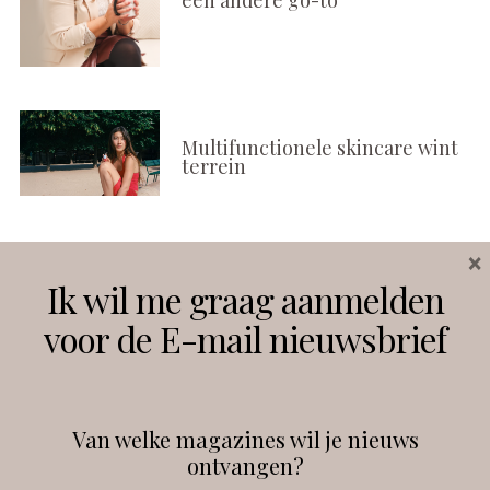
Multifunctionele skincare wint
terrein
×
Volg ons
Ik wil me graag aanmelden
voor de E-mail nieuwsbrief
Instagram
Facebook
Van welke magazines wil je nieuws
ontvangen?
@
debeautyprofessional