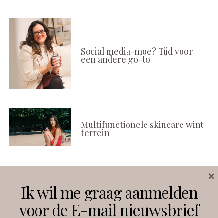
Social media-moe? Tijd voor
een andere go-to
Multifunctionele skincare wint
terrein
×
Volg ons
Ik wil me graag aanmelden
voor de E-mail nieuwsbrief
Instagram
Facebook