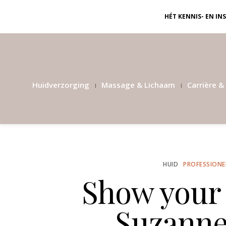
HÉT KENNIS- EN I
Huidverzorging
Massage & Lichaam
Carrière & 
HUID
PROFESSIONE
Show your 
Suzanne