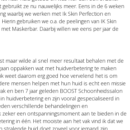
t gebruikt ze nu nauwelijks meer. Eens in de 6 weken
ng waarbij we werken met Ik Skin Perfection en
ierin gebruiken we o.a. de peelingen van IK Skin
et Maskerbar. Daarbij willen we eens per jaar de
st maar wilde al snel meer resultaat behalen met de
 gaan oppakken wat met huidverbetering te maken
n ik weet daarom erg goed hoe vervelend het is om
dere mensen helpen met hun huid is echt een missie
et vak en ben 7 jaar geleden BOOST Schoonheidssalon
d in huidverbetering en zijn vooral gespecialiseerd in
bieden verschillende behandelingen en
 zeker een ontspanningsmoment aan te bieden in de
ring in één. Het mooiste aan het vak vind ik dat we
 stralende huid doet zoveel voor iemand zijn