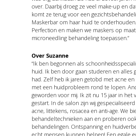
over. Daarbij droeg ze veel make-up en da
komt ze terug voor een gezichtsbehandeli
Maskerbar om haar huid te onderhouden. H
Perfection en maken we maskers op maat m
microneedling behandeling toepassen.”
Over Suzanne
“Ik ben begonnen als schoonheidsspeciali
huid. Ik ben door gaan studeren en alles
had. Zelf heb ik jaren getobd met acne e
met een huidprobleem rond te lopen. An
geworden voor mij. Ik zit nu 15 jaar in h
gestart. In de salon zijn wij gespecialiseer
acne, littekens, rosacea en anti-age. We 
behandeltechnieken aan en proberen ook
behandelingen. Ontspanning en huidverbete
echt mensen kunnen helpen! Een egale en