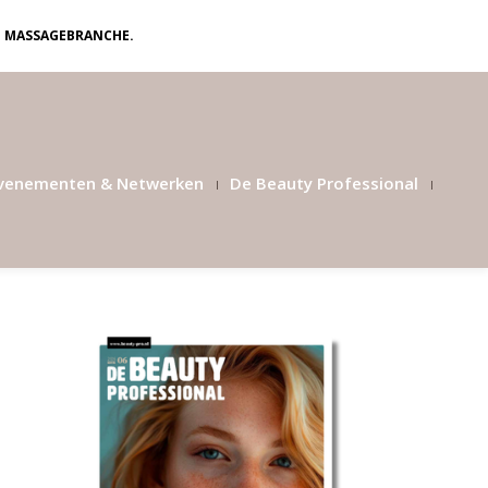
N MASSAGEBRANCHE.
venementen & Netwerken
De Beauty Professional