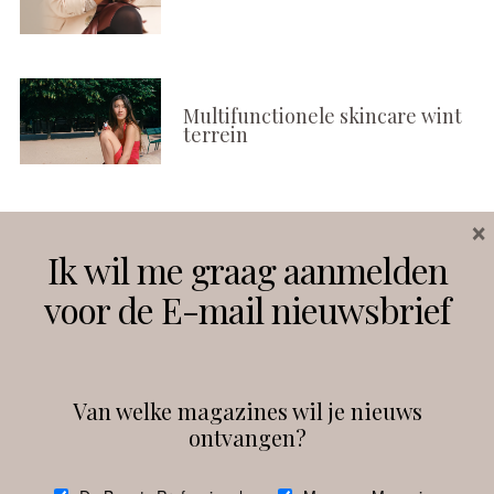
Multifunctionele skincare wint
terrein
×
Volg ons
Ik wil me graag aanmelden
voor de E-mail nieuwsbrief
Instagram
Facebook
Van welke magazines wil je nieuws
ontvangen?
@
debeautyprofessional