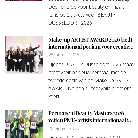
Deel je liefde voor beauty en maak
kans op 2 tickets voor BEAUTY
DÜSSELDORF 2026 –...
Make-up ARTIST AWARD 2026 biedt
internationaal podium voor creatief
talent
28 januari 2026
Tijdens BEAUTY Düsseldorf 2026 staat
creativiteit opnieuw centraal met de
tweede editie van de Make-up ARTIST
AWARD. Na een succesvolle première
keert...
Permanent Beauty Masters 2026
zetten PMU-artists internationaal in
de schijnwerpers
26 januari 2026