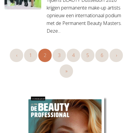
Tijdens BEAUTY Düsseldorf 2026
krijgen permanente make-up artists
opnieuw een internationaal podium
met de Permanent Beauty Masters.
Deze...
‹
1
2
3
4
5
6
›
»