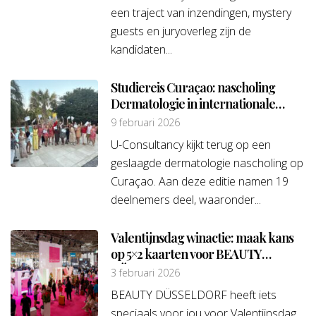
een traject van inzendingen, mystery
guests en juryoverleg zijn de
kandidaten...
Studiereis Curaçao: nascholing
Dermatologie in internationale
setting
9 februari 2026
U-Consultancy kijkt terug op een
geslaagde dermatologie nascholing op
Curaçao. Aan deze editie namen 19
deelnemers deel, waaronder...
Valentijnsdag winactie: maak kans
op 5×2 kaarten voor BEAUTY
DÜSSELDORF 2026 💕
3 februari 2026
BEAUTY DÜSSELDORF heeft iets
speciaals voor jou voor Valentijnsdag.