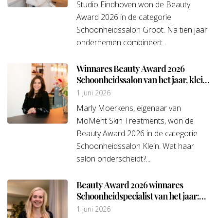
Studio Eindhoven won de Beauty
Award 2026 in de categorie
Schoonheidssalon Groot. Na tien jaar
ondernemen combineert...
Winnares Beauty Award 2026
Schoonheidssalon van het jaar, klein:
Marly Moerkens van MoMent Skin
1 juni 2026
Treatments
Marly Moerkens, eigenaar van
MoMent Skin Treatments, won de
Beauty Award 2026 in de categorie
Schoonheidssalon Klein. Wat haar
salon onderscheidt?...
Beauty Award 2026 winnares
Schoonheidspecialist van het jaar:
Maaike Krul van Huidexpert
1 juni 2026