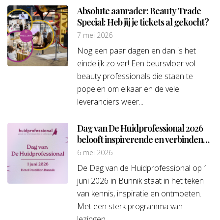
Absolute aanrader: Beauty Trade
Special: Heb jij je tickets al gekocht?
7 mei 2026
Nog een paar dagen en dan is het
eindelijk zo ver! Een beursvloer vol
beauty professionals die staan te
popelen om elkaar en de vele
leveranciers weer...
Dag van De Huidprofessional 2026
belooft inspirerende en verbindende
vakdag te worden
6 mei 2026
De Dag van de Huidprofessional op 1
juni 2026 in Bunnik staat in het teken
van kennis, inspiratie en ontmoeten.
Met een sterk programma van
lezingen...