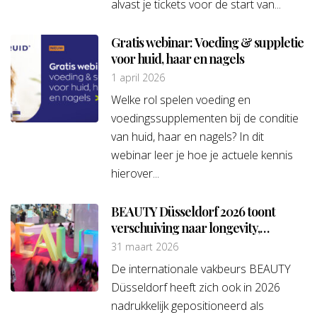
alvast je tickets voor de start van...
Gratis webinar: Voeding & suppletie
voor huid, haar en nagels
1 april 2026
Welke rol spelen voeding en
voedingssupplementen bij de conditie
van huid, haar en nagels? In dit
webinar leer je hoe je actuele kennis
hierover...
BEAUTY Düsseldorf 2026 toont
verschuiving naar longevity,
technologie en holistische
31 maart 2026
benadering
De internationale vakbeurs BEAUTY
Düsseldorf heeft zich ook in 2026
nadrukkelijk gepositioneerd als