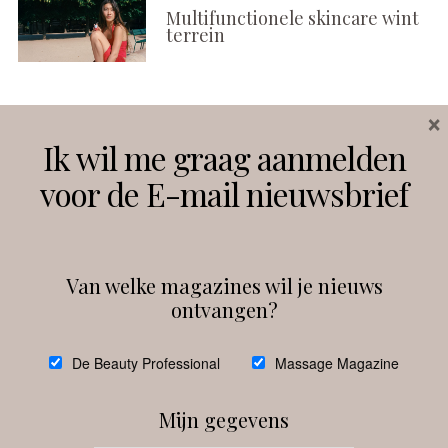
Multifunctionele skincare wint
terrein
×
Volg ons
Ik wil me graag aanmelden
voor de E-mail nieuwsbrief
Instagram
Facebook
Van welke magazines wil je nieuws
ontvangen?
@
debeautyprofessional
De Beauty Professional
Massage Magazine
Mijn gegevens