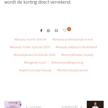
wordt de korting direct verrekend.
0
beauty event Utrecht
beauty professionals event
Beauty Trade Special 2026
beauty vakbeurs Nederland
beautybranche trends 2026
kennistheater beauty
longevity huid
microneedling lezing
salonconcept beauty
tickets beauty beurs
volgende
vorige