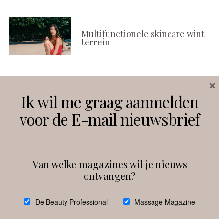
Multifunctionele skincare wint
terrein
×
Volg ons
Ik wil me graag aanmelden
voor de E-mail nieuwsbrief
Instagram
Facebook
Van welke magazines wil je nieuws
ontvangen?
@
debeautyprofessional
De Beauty Professional
Massage Magazine