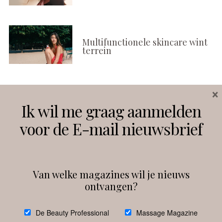
Multifunctionele skincare wint
terrein
×
Volg ons
Ik wil me graag aanmelden
voor de E-mail nieuwsbrief
Instagram
Facebook
Van welke magazines wil je nieuws
ontvangen?
@
debeautyprofessional
De Beauty Professional
Massage Magazine