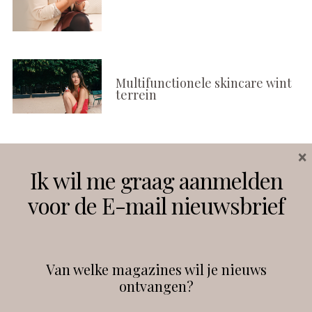
Multifunctionele skincare wint
terrein
×
Volg ons
Ik wil me graag aanmelden
voor de E-mail nieuwsbrief
Instagram
Facebook
Van welke magazines wil je nieuws
ontvangen?
@
debeautyprofessional