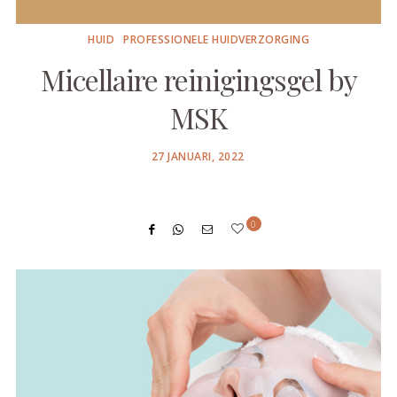
HUID
PROFESSIONELE HUIDVERZORGING
Micellaire reinigingsgel by
MSK
POSTED
27 JANUARI, 2022
ON
0