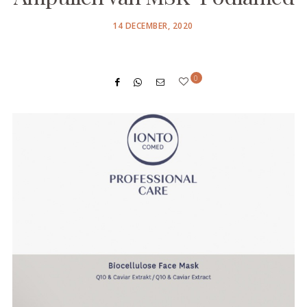
POSTED
14 DECEMBER, 2020
ON
0