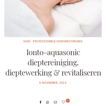
HUID
PROFESSIONELE HUIDVERZORGING
Ionto-aquasonic
dieptereiniging,
dieptewerking & revitaliseren
POSTED
6 NOVEMBER, 2024
ON
0