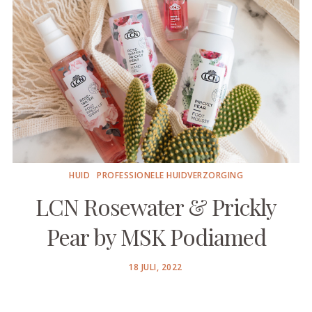
HUID
PROFESSIONELE HUIDVERZORGING
LCN Rosewater & Prickly
Pear by MSK Podiamed
POSTED
18 JULI, 2022
ON