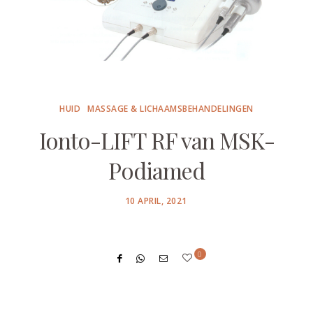
HUID
MASSAGE & LICHAAMSBEHANDELINGEN
Ionto-LIFT RF van MSK-
Podiamed
POSTED
10 APRIL, 2021
ON
0