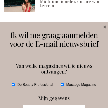
Multifunctionele skincare wint
terrein
×
Volg ons
Ik wil me graag aanmelden
voor de E-mail nieuwsbrief
Instagram
Facebook
Van welke magazines wil je nieuws
ontvangen?
@
debeautyprofessional
De Beauty Professional
Massage Magazine
Mijn gegevens