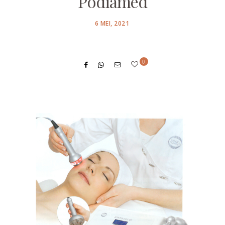
Podiamed
POSTED
6 MEI, 2021
ON
0