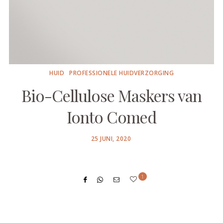
HUID
PROFESSIONELE HUIDVERZORGING
Bio-Cellulose Maskers van
Ionto Comed
POSTED
25 JUNI, 2020
ON
1