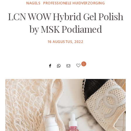
NAGELS
PROFESSIONELE HUIDVERZORGING
LCN WOW Hybrid Gel Polish
by MSK Podiamed
POSTED
16 AUGUSTUS, 2022
ON
0