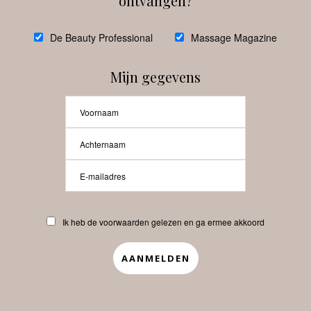
ontvangen?
@
debeautyprofessional
De Beauty Professional
Massage Magazine
Mijn gegevens
Laat meer posts zien
Beauty-Pro.nl
Ik heb de voorwaarden gelezen en ga ermee akkoord
Vacatures
Abonneren
Contact
Privacyverklaring
APP
Copyrights © 2025 Beauty Pro. All Rights Reserved.