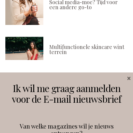
Social media-moe? Tijd voor
een andere go-to
Multifunctionele skincare wint
terrein
×
Volg ons
Ik wil me graag aanmelden
voor de E-mail nieuwsbrief
Instagram
Facebook
Van welke magazines wil je nieuws