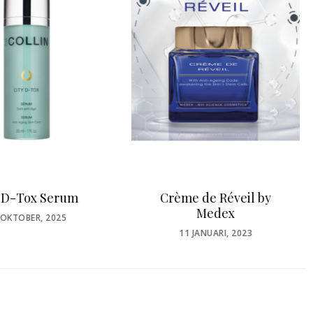
me de Réveil by
Shoti Maa Harmony
Medex
Thee
POSTED
POSTED
11 JANUARI, 2023
11 APRIL, 2023
ON
ON