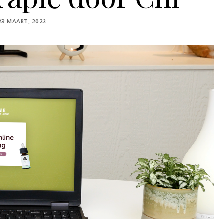
POSTED
23 MAART, 2022
ON