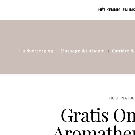
HÉT KENNIS- EN I
Huidverzorging
Massage & Lichaam
Carrière & 
HUID
NATUUR
Gratis On
Aromather