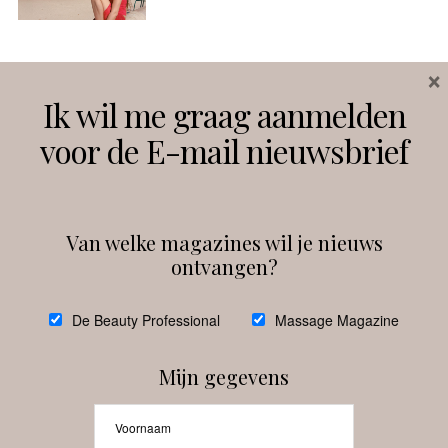
×
Volg ons
Ik wil me graag aanmelden
voor de E-mail nieuwsbrief
Instagram
Facebook
Van welke magazines wil je nieuws
ontvangen?
@
debeautyprofessional
De Beauty Professional
Massage Magazine
Mijn gegevens